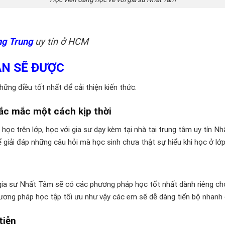
ng Trung
uy tín ở HCM
ẠN SẼ ĐƯỢC
ững điều tốt nhất để cải thiện kiến thức.
hắc mắc một cách kịp thời
và học trên lớp, học với gia sư dạy kèm tại nhà tại trung tâm uy tín
hể giải đáp những câu hỏi mà học sinh chưa thật sự hiểu khi học ở lớp
gia sư Nhất Tâm sẽ có các phương pháp học tốt nhất dành riêng cho
ơng pháp học tập tối ưu như vậy các em sẽ dễ dàng tiến bộ nhanh
tiễn