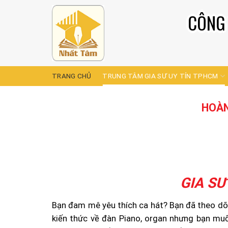
Skip
CÔNG 
to
content
TRANG CHỦ
TRUNG TÂM GIA SƯ UY TÍN TPHCM
HOÀN
GIA SƯ
Bạn đam mê yêu thích ca hát? Bạn đã theo dõi
kiến thức về đàn Piano, organ nhưng bạn muố