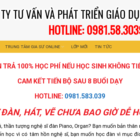
TY TƯ VẤN VÀ PHÁT TRIỂN GIÁO DỤ
HOTLINE: 0981.58.303
TRUNG TÂM GIA SƯ ONLINE
LỚP MỚI
TIN TỨC
 TRẢ 100% HỌC PHÍ NẾU HỌC SINH KHÔNG TI
CAM KẾT TIẾN BỘ SAU 8 BUỔI DẠY
HOTLINE:
0981.583.039
 ĐÀN, HÁT, VẼ CHƯA BAO GIỜ DỄ 
, thần tượng nghệ sĩ đàn Piano, Organ? Bạn muốn bản thân
n học vì có tâm hồn nghệ sĩ, bạn muốn học đàn vì mục đích