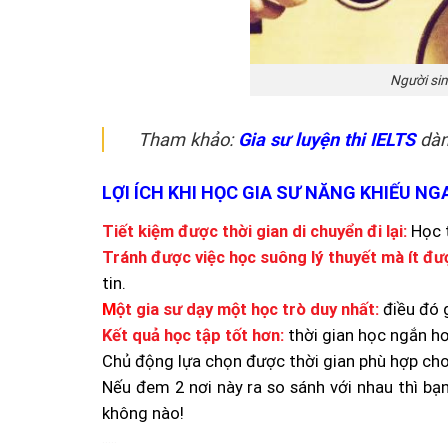
Người sin
Tham khảo:
Gia sư luyện thi IELTS
dàn
LỢI ÍCH KHI HỌC GIA SƯ NĂNG KHIẾU NG
Tiết kiệm được thời gian di chuyển đi lại:
Học t
Tránh được việc học suông lý thuyết mà ít đư
tin.
M
ột gia sư dạy một học trò duy nhất:
điều đó 
Kết quả học tập tốt hơn:
thời gian học ngắn hơ
Chủ động lựa chọn được thời gian phù hợp cho
Nếu đem 2 nơi này ra so sánh với nhau thì bạn
không nào!
…..