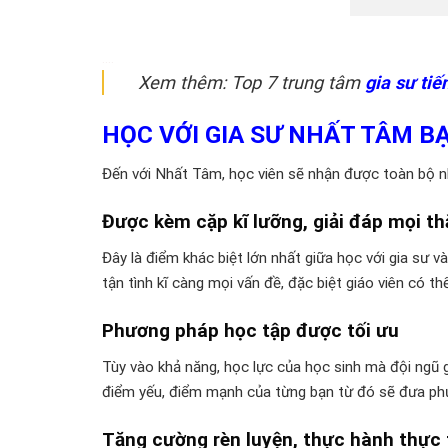
….
Xem thêm: Top 7 trung tâm
gia sư tiế
HỌC VỚI GIA SƯ NHẤT TÂM B
Đến với Nhất Tâm, học viên sẽ nhận được toàn bộ nh
Được kèm cặp kĩ lưỡng, giải đáp mọi t
Đây là điểm khác biệt lớn nhất giữa học với gia sư 
tận tình kĩ càng mọi vấn đề, đặc biệt giáo viên có t
Phương pháp học tập được tối ưu
Tùy vào khả năng, học lực của học sinh mà đội ngũ 
điểm yếu, điểm mạnh của từng bạn từ đó sẽ đưa phư
Tăng cường rèn luyện, thực hành thực 