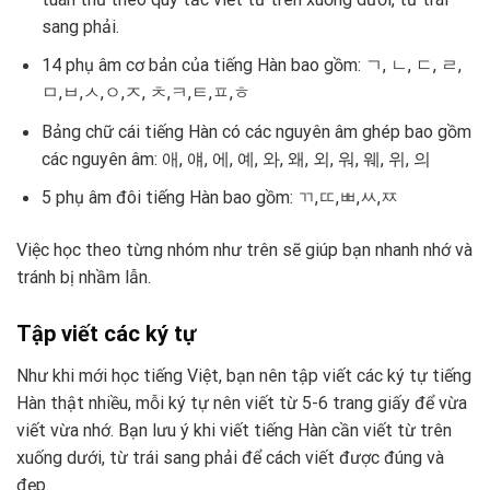
sang phải.
14 phụ âm cơ bản của tiếng Hàn bao gồm: ㄱ, ㄴ, ㄷ, ㄹ,
ㅁ,ㅂ,ㅅ,ㅇ,ㅈ, ㅊ,ㅋ,ㅌ,ㅍ,ㅎ
Bảng chữ cái tiếng Hàn có các nguyên âm ghép bao gồm
các nguyên âm: 애, 얘, 에, 예, 와, 왜, 외, 워, 웨, 위, 의
5 phụ âm đôi tiếng Hàn bao gồm: ㄲ,ㄸ,ㅃ,ㅆ,ㅉ
Việc học theo từng nhóm như trên sẽ giúp bạn nhanh nhớ và
tránh bị nhầm lẫn.
Tập viết các ký tự
Như khi mới học tiếng Việt, bạn nên tập viết các ký tự tiếng
Hàn thật nhiều, mỗi ký tự nên viết từ 5-6 trang giấy để vừa
viết vừa nhớ. Bạn lưu ý khi viết tiếng Hàn cần viết từ trên
xuống dưới, từ trái sang phải để cách viết được đúng và
đẹp.