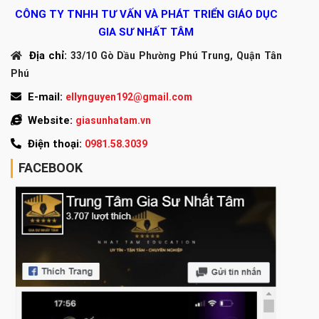
CÔNG TY TNHH TƯ VẤN VÀ PHÁT TRIỂN GIÁO DỤC
GIA SƯ NHẤT TÂM
Địa chỉ:
33/10 Gò Dầu Phường Phú Trung, Quận Tân
Phú
E-mail:
ellynguyen192@gmail.com
Website:
giasunhatam.vn
Điện thoại:
0981.58.3039
FACEBOOK