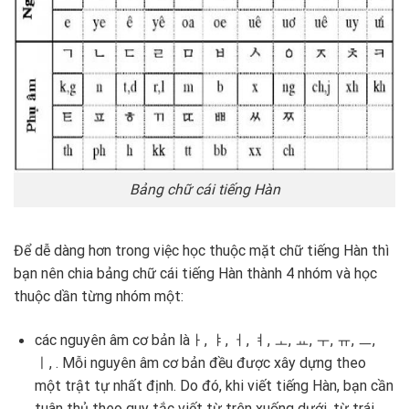
Bảng chữ cái tiếng Hàn
Để dễ dàng hơn trong việc học thuộc mặt chữ tiếng Hàn thì
bạn nên chia bảng chữ cái tiếng Hàn thành 4 nhóm và học
thuộc dần từng nhóm một:
các nguyên âm cơ bản làㅏ, ㅑ, ㅓ, ㅕ, ㅗ, ㅛ, ㅜ, ㅠ, ㅡ,
ㅣ, . Mỗi nguyên âm cơ bản đều được xây dựng theo
một trật tự nhất định. Do đó, khi viết tiếng Hàn, bạn cần
tuân thủ theo quy tắc viết từ trên xuống dưới, từ trái