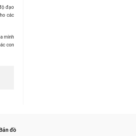
 độ đạo
cho các
ủa mình
các con
Bản đồ