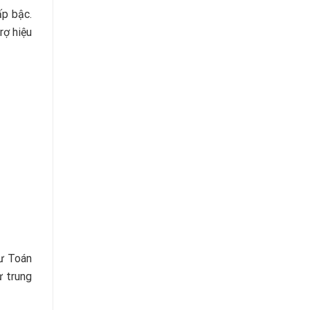
ấp bậc.
rợ hiệu
sư Toán
ừ trung