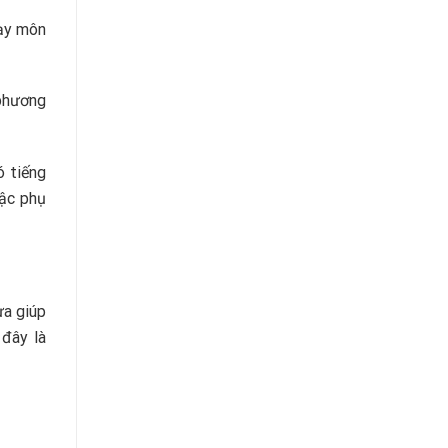
dạy môn
 phương
ó tiếng
bậc phụ
ừa giúp
 đây là