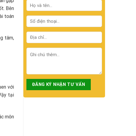
oán gặp
ốt. Bên
ài toán
ng tâm,
uen với
Vậy tại
các môn