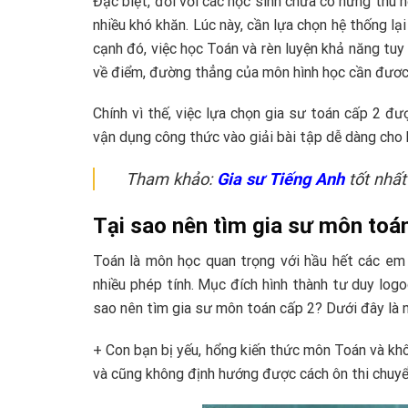
Đặc biệt, đối với các học sinh chưa có hứng thú 
nhiều khó khăn. Lúc này, cần lựa chọn hệ thống lạ
cạnh đó, việc học Toán và rèn luyện khả năng tuy 
về điểm, đường thẳng của môn hình học cần đươc 
Chính vì thế, việc lựa chọn gia sư toán cấp 2 đ
vận dụng công thức vào giải bài tập dễ dàng cho 
Tham khảo:
Gia sư Tiếng Anh
tốt nhấ
Tại sao nên tìm gia sư môn toá
Toán là môn học quan trọng với hầu hết các em
nhiều phép tính. Mục đích hình thành tư duy log
sao nên tìm gia sư môn toán cấp 2? Dưới đây là n
+ Con bạn bị yếu, hổng kiến thức môn Toán và khô
và cũng không định hướng được cách ôn thi chuyể