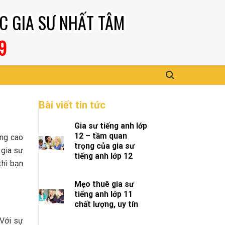
C GIA SƯ NHẤT TÂM
9
Bài viết tin tức
Gia sư tiếng anh lớp
12 – tầm quan
âng cao
trọng của gia sư
 gia sư
tiếng anh lớp 12
thì bạn
Mẹo thuê gia sư
tiếng anh lớp 11
chất lượng, uy tín
 Với sự