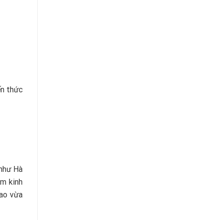
ến thức
 như Hà
ăm kinh
cao vừa