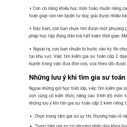
+ Con có năng khiếu học môn toán, muốn năng ca
toán giúp còn rèn luyện tư duy, giải được nhiều bà
+ Đặc biệt, con bạn chưa tìm được một phương ph
pháp học tập đúng đắn mà tiết kiệm thời gian. Ma
+ Ngoài ra, con bạn chuẩn bị bước vào kỳ thi ch
tại khu vực. Việc tìm kiếm gia sư toán cấp 2 dạ
huynh trong việc đưa đón con, vừa theo dõi được t
Những lưu ý khi tìm gia sư toán
Ngoài những giờ học trên lớp, việc tìm kiếm gia 
con củng cố kiến thức, nâng cao trình độ môn t
những lưu ý khi tìm gia sư toán cấp 2 kèm riêng tạ
Chọn trung tâm gia sư uy tín, thương hiệu rõ r
Trung tâm gia sư có phương pháp dạy khoa họ