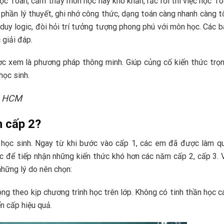
học Toán, cảm thấy môn học này khô khăn, rắc rối thì việc học T
i phần lý thuyết, ghi nhớ công thức, dạng toán càng nhanh càng t
duy logic, đòi hỏi trí tưởng tượng phong phú với môn học. Các b
giải đáp.
ược xem là phương pháp thông minh. Giúp củng cố kiến thức trọ
học sinh.
t HCM
n cấp 2?
 học sinh. Ngay từ khi bước vào cấp 1, các em đã được làm q
oc để tiếp nhận những kiến thức khó hơn các năm cấp 2, cấp 3. 
hững lý do nên chọn:
ng theo kịp chương trình học trên lớp. Không có tinh thần học 
n cấp hiệu quả.