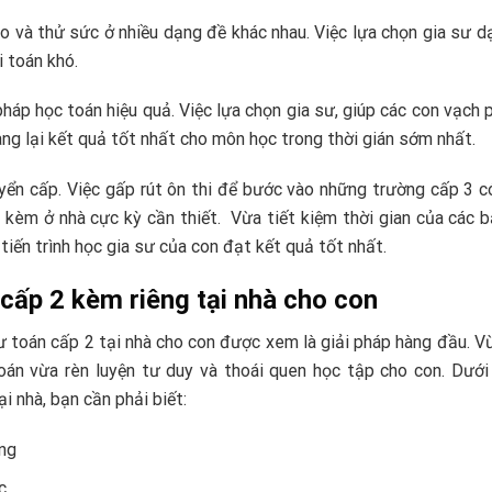
o và thử sức ở nhiều dạng đề khác nhau. Việc lựa chọn gia sư 
i toán khó.
áp học toán hiệu quả. Việc lựa chọn gia sư, giúp các con vạch
ng lại kết quả tốt nhất cho môn học trong thời gián sớm nhất.
uyển cấp. Việc gấp rút ôn thi để bước vào những trường cấp 3 c
y kèm ở nhà cực kỳ cần thiết. Vừa tiết kiệm thời gian của các 
iến trình học gia sư của con đạt kết quả tốt nhất.
 cấp 2 kèm riêng tại nhà cho con
sư toán cấp 2 tại nhà cho con được xem là giải pháp hàng đầu. V
oán vừa rèn luyện tư duy và thoái quen học tập cho con. Dưới
i nhà, bạn cần phải biết:
àng
c