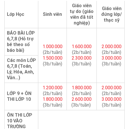
Giáo viên
Giáo viên
tự do (giáo
Lớp Học
Sinh viên
đứng lớp/
viên đã tốt
thạc sỹ
nghiệp)
BÁO BÀI LỚP
6,7,8 (Hỗ trợ
bé theo sổ
1.000.000
1.600.000
2.000.000
báo bài)
(2b/tuần)
(2b/tuần)
(2b/tuần)
1.500.000
2.300.000
3.000.000
Các môn LỚP
(3b/tuần)
(3b/tuần)
(3b/tuần)
6,7,8 (Toán,
Lý, Hóa, Anh,
Văn…)
1.200.000
1.800.000
2.000.000
LỚP 9 + ÔN
(2b/tuần)
(2b/tuần)
(2b/tuần)
THI LỚP 10
1.800.000
2.600.000
3.000.000
(3b/tuần)
(3b/tuần)
(3b/tuần)
ÔN THI LỚP
10 VÀO
TRƯỜNG