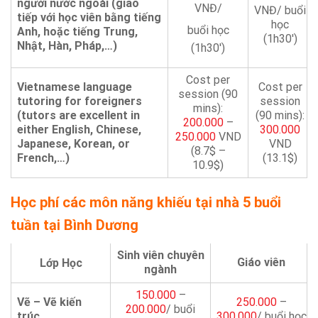
người nước ngoài (giao
VNĐ/
VNĐ/ buổi
tiếp với học viên bằng tiếng
học
buổi học
Anh, hoặc tiếng Trung,
(1h30′)
Nhật, Hàn, Pháp,…)
(1h30′)
Cost per
Vietnamese language
Cost per
session (90
tutoring for foreigners
session
mins):
(tutors are excellent in
(90 mins):
200.000
–
either English, Chinese,
300.000
250.000
VND
Japanese, Korean, or
VND
(8.7$ –
French,…)
(13.1$)
10.9$)
Học phí các môn năng khiếu tại nhà 5 buổi
tuần tại Bình Dương
Sinh viên chuyên
Giáo viên
Lớp Học
ngành
150.000
–
Vẽ – Vẽ kiến
250.000
–
200.000
/ buổi
trúc
300.000
/ buổi học