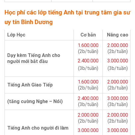
Học phí các lớp tiếng Anh tại trung tâm gia sư
uy tín Bình Dương
Lớp Học
Cơ bản
Nâng cao
1.600.000
2.000.000
(2b/tuần)
(2b/tuần)
Dạy kèm Tiếng Anh cho
2.400.000
3.000.000
người mới bắt đầu
(3b/tuần)
(3b/tuần)
1.600.000
2.000.000
Tiếng Anh Giao Tiếp
(2b/tuần)
(2b/tuần)
2.400.000
3.000.000
(tăng cường Nghe – Nói)
(3b/tuần)
(3b/tuần)
2.000.000
2.000.000
(2b/tuần)
(2b/tuần)
Tiếng Anh cho người đi làm
3.000.000
3.000.000