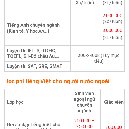
(3b/tuần)
(3b/tuần)
2.000.000
(2b/tuần)
Tiếng Anh chuyên ngành
3.000.000
(Kinh tế, Y học,v.v…)
(3b/tuần)
Luyện thi IELTS, TOEIC,
300k-400k (Tùy mục
TOEFL, B1-B2 châu Âu,…
tiêu)
Luyện thi SAT, GRE, GMAT
Học phí tiếng Việt cho người nước ngoài
Sinh viên
ngoại ngữ
Lớp học
Giáo viên
chuyên
ngành
200.000 –
Gia sư dạy tiếng Việt cho
250.000
300.000