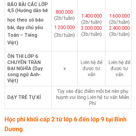
BÁO BÀI CÁC LỚP
4,5 (Hướng dẫn bé
800.000
1.400.000
1.600.000
(2b/tuần)
học theo số báo
(2b/tuần)
(2b/tuần)
bài, dạy chủ yếu
1.200.000
2.000.000
2.400.000
(3b/tuần)
(3b/tuần)
Toán – Tiếng
(3b/tuần)
Việt)
ÔN THI LỚP 6
CHUYÊN TRẦN
Liên hệ để
Liên hệ để
ĐẠI NGHĨA (Dạy
x
được tư
được tư
song ngữ Anh-
vấn
vấn
Việt)
Tùy vào đặc điểm mỗi bé nên phụ
DẠY TRẺ TỰ KỈ
huynh vui lòng Liên hệ tư vấn Miễn
Phí
Học phí khối cấp 2 từ lớp 6 đến lớp 9 tại Bình
Dương