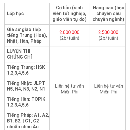
Cơ bản (sinh
Nâng cao (học
Lớp học
viên tốt nghiệp,
chuyên sâu
giáo viên tự do)
chuyên ngành)
Gia sư giao tiếp
2.000.000
2.500.000
tiếng Trung (Hoa),
(2b/tuần)
(2b/tuần)
Nhật, Hàn, Pháp
LUYỆN THI
CHỨNG CHỈ
Tiếng Trung: HSK
1,2,3,4,5,6
Tiếng Nhật: JLPT
Liên hệ tư vấn
Liên hệ tư vấn
N5, N4, N3, N2, N1
Miễn Phí
Miễn Phí
Tiếng Hàn: TOPIK
1,2,3,4,5,6
Tiếng Pháp: A1, A2,
B1, B2, | C1, C2
chuẩn châu Âu