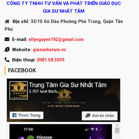
CÔNG TY TNHH TƯ VẤN VÀ PHÁT TRIỂN GIÁO DỤC
GIA SƯ NHẤT TÂM
Địa chỉ:
33/10 Gò Dầu Phường Phú Trung, Quận Tân
Phú
E-mail:
ellynguyen192@gmail.com
Website:
giasunhatam.vn
Điện thoại:
0981.58.3039
FACEBOOK