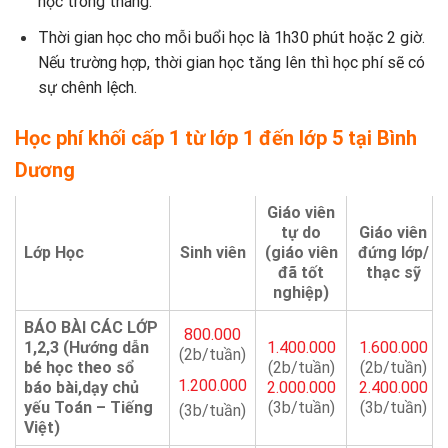
học trong tháng.
Thời gian học cho mỗi buổi học là 1h30 phút hoặc 2 giờ.
Nếu trường hợp, thời gian học tăng lên thì học phí sẽ có
sự chênh lệch.
Học phí khối cấp 1 từ lớp 1 đến lớp 5 tại Bình
Dương
Giáo viên
tự do
Giáo viên
Lớp Học
Sinh viên
(giáo viên
đứng lớp/
đã tốt
thạc sỹ
nghiệp)
BÁO BÀI CÁC LỚP
800.000
1,2,3 (Hướng dẫn
1.400.000
1.600.000
(2b/tuần)
bé học theo sổ
(2b/tuần)
(2b/tuần)
1.200.000
báo bài,dạy chủ
2.000.000
2.400.000
yếu Toán – Tiếng
(3b/tuần)
(3b/tuần)
(3b/tuần)
Việt)