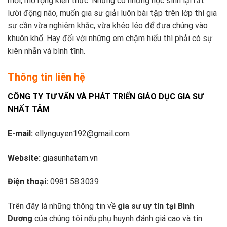
mới, mở rộng kiến thức. Nhưng có những học sinh lại rất
lười động não, muốn gia sư giải luôn bài tập trên lớp thì gia
sư cần vừa nghiêm khắc, vừa khéo léo để đưa chúng vào
khuôn khổ. Hay đối với những em chậm hiểu thì phải có sự
kiên nhẫn và bình tĩnh.
Thông tin liên hệ
CÔNG TY TƯ VẤN VÀ PHÁT TRIỂN GIÁO DỤC GIA SƯ
NHẤT TÂM
E-mail:
ellynguyen192@gmail.com
Website:
giasunhatam.vn
Điện thoại:
0981.58.3039
Trên đây là những thông tin về
gia sư uy tín tại Bình
Dương
của chúng tôi nếu phụ huynh đánh giá cao và tin